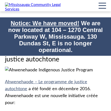
Notice: We have moved!
We are
now located at
104 – 1270 Central
Accueil
Qui nous sommes
Parkway W, Mississauga. 130
Imprimer
Ahwenehaode – Programme de justice autochtone
Dundas St, E is no longer
operational.
Ahwenehaode – Programme de
justice autochtone
Ahwenehaode – Le programme de justice
autochtone
a été fondé en décembre 2016.
Ahwenehaode est une nouvelle initiative créée
pour: