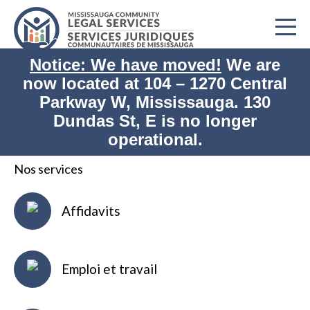
Notice: We have moved!
We are
now located at
104 – 1270 Central
Imprimer
Accueil
Information juridique
Parkway W, Mississauga. 130
Dundas St, E is no longer
Information juridique
operational.
Nos services
Affidavits
Emploi et travail