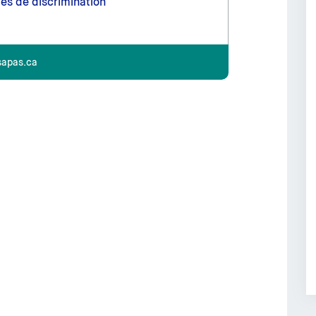
es de discrimination
sapas.ca