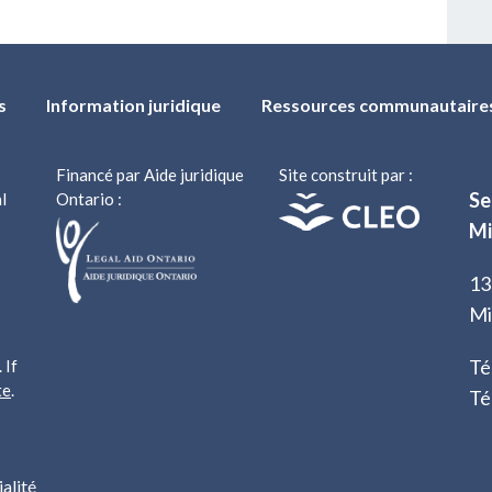
s
Information juridique
Ressources communautaire
Financé par Aide juridique
Site construit par :
Se
l
Ontario :
Mi
13
Mi
Té
 If
te
.
Té
alité