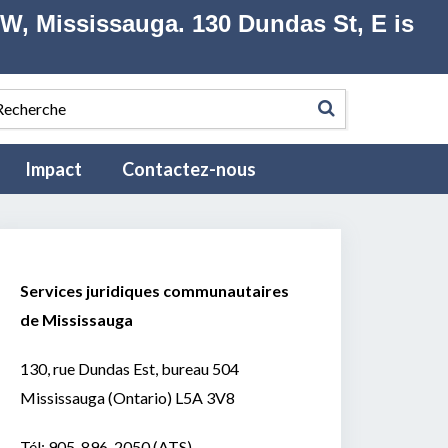
 W, Mississauga. 130 Dundas St, E is
English
Partager
Select Language
▼
Impact
Contactez-nous
Services juridiques communautaires
de Mississauga
130, rue Dundas Est, bureau 504
Mississauga (Ontario) L5A 3V8
Tél:
905-896-2050
(ATS)