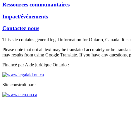
Ressources communautaires
Impact/événements
Contactez-nous
This site contains general legal information for Ontario, Canada. It is 
Please note that not all text may be translated accurately or be transl
may results from using Google Translate. If you have any questions, p
Financé par Aide juridique Ontario :
Site construit par :
Services juridiques communautaires de Mississauga
130, rue Dundas Est, bureau 504
Mississauga (Ontario) L5A 3V8
Tél: 905-896-2050 (ATS)