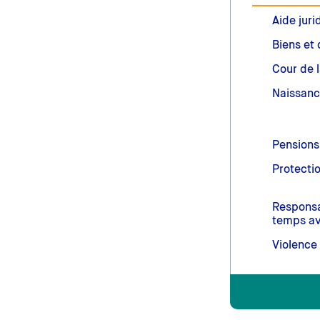
Aide juri
Biens et 
Cour de l
Naissanc
Pensions
Protecti
Responsab
temps av
Violence 