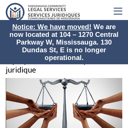
Notice: We have moved!
We are
now located at
104 – 1270 Central
Accueil
Qui nous sommes
Parkway W, Mississauga. 130
Imprimer
À propos de notre clinique juridique
Dundas St, E is no longer
operational.
À propos de notre clinique
juridique